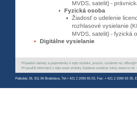
MVDS, satelit) - právnic
Fyzická osoba
Žiadosť o udelenie licen
rozhlasové vysielanie 
MVDS, satelit) - fyzická
Digitálne vysielanie
Prípadné námety a pripomienky k tejto stránke, prosím, oznámte na: office@rvr.
Pri použití informácií z tejto www stránky žiadame uvádzať zdroj: www.rvr.sk -
Palisády 36, 811 06 Bratislava, Tel:+ 421 2 2090 65 03, Fax: + 421 2 2090 65 35, E