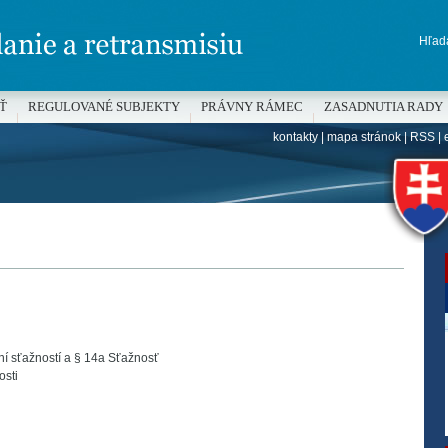
Hľada
Ť
REGULOVANÉ SUBJEKTY
PRÁVNY RÁMEC
ZASADNUTIA RADY
kontakty
|
mapa stránok
|
RSS
|
H
ní sťažností a § 14a Sťažnosť
osti