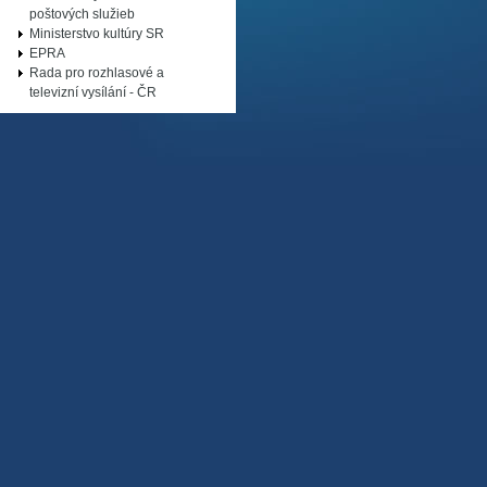
poštových služieb
Ministerstvo kultúry SR
EPRA
Rada pro rozhlasové a
televizní vysílání - ČR