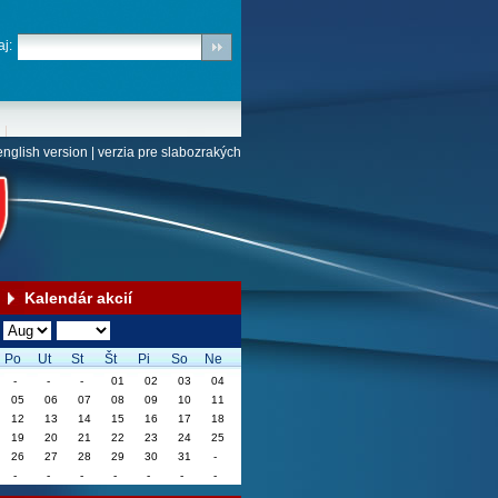
j:
english version
|
verzia pre slabozrakých
Kalendár akcií
Po
Ut
St
Št
Pi
So
Ne