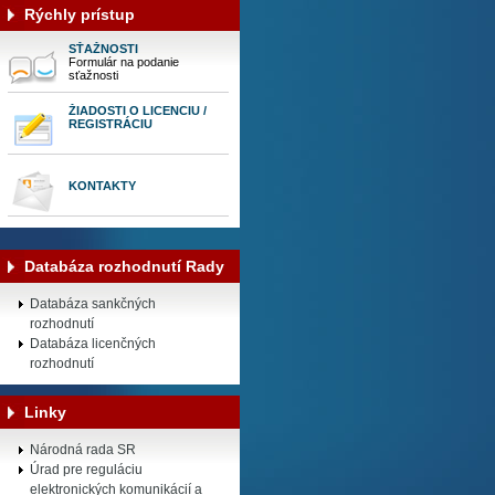
Rýchly prístup
SŤAŽNOSTI
Formulár na podanie
sťažnosti
ŽIADOSTI O LICENCIU /
REGISTRÁCIU
KONTAKTY
Databáza rozhodnutí Rady
Databáza sankčných
rozhodnutí
Databáza licenčných
rozhodnutí
Linky
Národná rada SR
Úrad pre reguláciu
elektronických komunikácií a