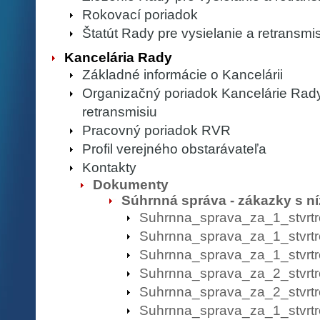
Rokovací poriadok
Štatút Rady pre vysielanie a retransmi
Kancelária Rady
Základné informácie o Kancelárii
Organizačný poriadok Kancelárie Rady
retransmisiu
Pracovný poriadok RVR
Profil verejného obstarávateľa
Kontakty
Dokumenty
Súhrnná správa - zákazky s n
Suhrnna_sprava_za_1_stvr
Suhrnna_sprava_za_1_stvrtr
Suhrnna_sprava_za_1_stvrt
Suhrnna_sprava_za_2_stvrtr
Suhrnna_sprava_za_2_stvrt
Suhrnna_sprava_za_1_stvrtr