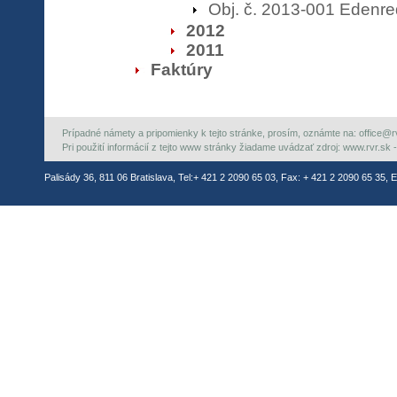
Obj. č. 2013-001 Edenre
2012
2011
Faktúry
Prípadné námety a pripomienky k tejto stránke, prosím, oznámte na: office@rvr.
Pri použití informácií z tejto www stránky žiadame uvádzať zdroj: www.rvr.sk -
Palisády 36, 811 06 Bratislava, Tel:+ 421 2 2090 65 03, Fax: + 421 2 2090 65 35, E