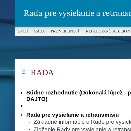
ÚVOD
RADA
PRE VEREJNOSŤ
REGULOVANÉ SUBJEKTY
MÉDIÁ A OCHRANA MALOLETÝCH
RADA
Súdne rozhodnutie (Dokonalá lúpež - 
DAJTO)
Rada pre vysielanie a retransmisiu
Základné informácie o Rade pre vysiel
Zloženie Rady pre vysielanie a retrans