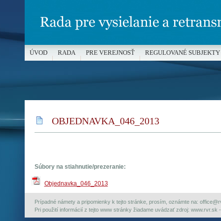
ÚVOD
RADA
PRE VEREJNOSŤ
REGULOVANÉ SUBJEKTY
MÉDIÁ A OCHRANA MALOLETÝCH
OBJEDNAVKA_046_2013
Súbory na stiahnutie/prezeranie:
Objednavka_046_2013
Prípadné námety a pripomienky k tejto stránke, prosím, oznámte na: office@rvr.
Pri použití informácií z tejto www stránky žiadame uvádzať zdroj: www.rvr.sk -