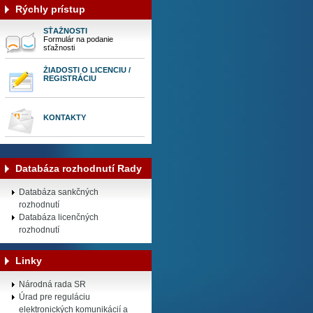
Rýchly prístup
SŤAŽNOSTI
Formulár na podanie
sťažnosti
ŽIADOSTI O LICENCIU /
REGISTRÁCIU
KONTAKTY
Databáza rozhodnutí Rady
Databáza sankčných
rozhodnutí
Databáza licenčných
rozhodnutí
Linky
Národná rada SR
Úrad pre reguláciu
elektronických komunikácií a