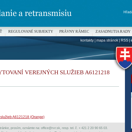
Hľada
Ť
REGULOVANÉ SUBJEKTY
PRÁVNY RÁMEC
ZASADNUTIA RADY
kontakty
|
mapa stránok
|
RSS
|
H
TOVANÍ VEREJNÝCH SLUŽIEB A6121218
 služieb A6121218 (Orange)
ránke, prosím, oznámte na: office@rvr.sk, resp. tel. č. + 421 2 20 90 65 03.