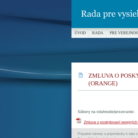
ÚVOD
RADA
PRE VEREJNOS
MÉDIÁ A OCHRANA MALOLETÝC
ZMLUVA O POSKY
(ORANGE)
Súbory na stiahnutie/prezeranie:
Zmluva o poskytovaní verejných
Prípadné námety a pripomienky k tejto st