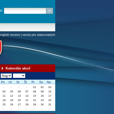
j:
english version
|
verzia pre slabozrakých
Kalendár akcií
Po
Ut
St
Št
Pi
So
Ne