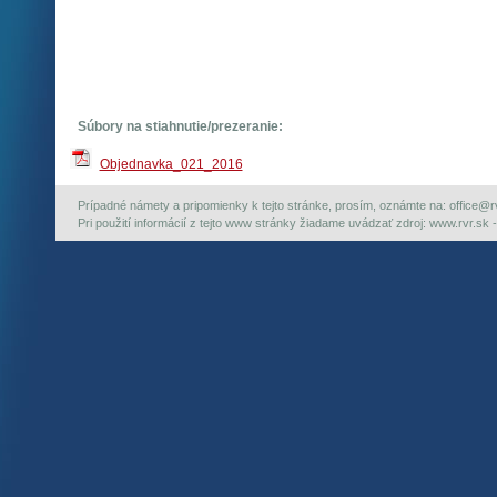
Súbory na stiahnutie/prezeranie:
Objednavka_021_2016
Prípadné námety a pripomienky k tejto stránke, prosím, oznámte na: office@rvr.
Pri použití informácií z tejto www stránky žiadame uvádzať zdroj: www.rvr.sk -