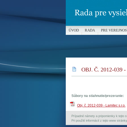
ÚVOD
RADA
PRE VEREJNOS
MÉDIÁ A OCHRANA MALOLETÝC
OBJ. Č. 2012-039 
Súbory na stiahnutie/prezeranie:
Obj. č. 2012-039 - Lamitec s.r.o.
Prípadné námety a pripomienky k tejto st
Pri použití informácií z tejto www strán