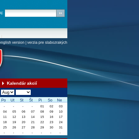
j:
english version
|
verzia pre slabozrakých
Kalendár akcií
Po
Ut
St
Št
Pi
So
Ne