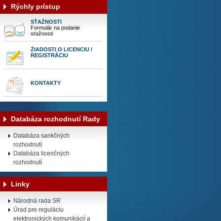
Rýchly prístup
SŤAŽNOSTI
Formulár na podanie
sťažnosti
ŽIADOSTI O LICENCIU /
REGISTRÁCIU
KONTAKTY
Databáza rozhodnutí Rady
Databáza sankčných
rozhodnutí
Databáza licenčných
rozhodnutí
Linky
Národná rada SR
Úrad pre reguláciu
elektronických komunikácií a