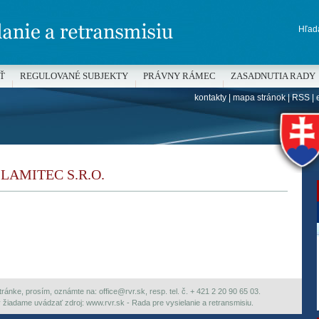
Hľada
Ť
REGULOVANÉ SUBJEKTY
PRÁVNY RÁMEC
ZASADNUTIA RADY
kontakty
|
mapa stránok
|
RSS
|
H
- LAMITEC S.R.O.
ránke, prosím, oznámte na: office@rvr.sk, resp. tel. č. + 421 2 20 90 65 03.
ky žiadame uvádzať zdroj: www.rvr.sk - Rada pre vysielanie a retransmisiu.