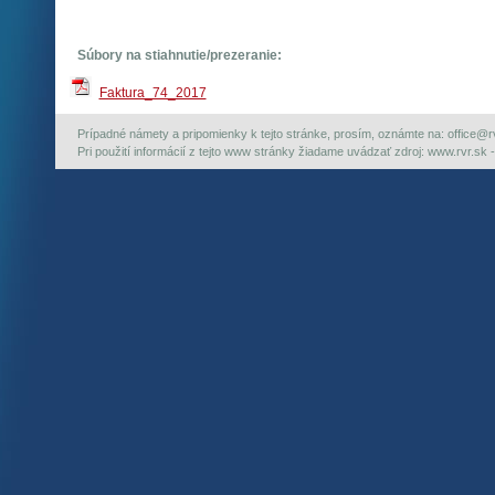
Súbory na stiahnutie/prezeranie:
Faktura_74_2017
Prípadné námety a pripomienky k tejto stránke, prosím, oznámte na: office@rvr.
Pri použití informácií z tejto www stránky žiadame uvádzať zdroj: www.rvr.sk -