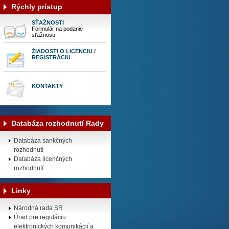
Rýchly prístup
SŤAŽNOSTI
Formulár na podanie
sťažnosti
ŽIADOSTI O LICENCIU /
REGISTRÁCIU
KONTAKTY
Databáza rozhodnutí Rady
Databáza sankčných
rozhodnutí
Databáza licenčných
rozhodnutí
Linky
Národná rada SR
Úrad pre reguláciu
elektronických komunikácií a