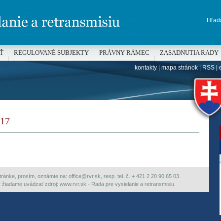
Hľada
Ť
REGULOVANÉ SUBJEKTY
PRÁVNY RÁMEC
ZASADNUTIA RADY
kontakty
|
mapa stránok
|
RSS
|
H
17
ránke, prosím, oznámte na: office@rvr.sk, resp. tel. č. + 421 2 20 90 65 03.
ky žiadame uvádzať zdroj: www.rvr.sk - Rada pre vysielanie a retransmisiu.