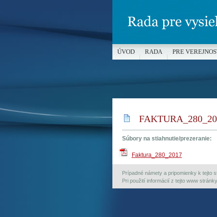
ÚVOD
RADA
PRE VEREJNOS
MÉDIÁ A OCHRANA MALOLETÝC
FAKTURA_280_20
Súbory na stiahnutie/prezeranie:
Faktura_280_2017
Prípadné námety a pripomienky k tejto st
Pri použití informácií z tejto www strán