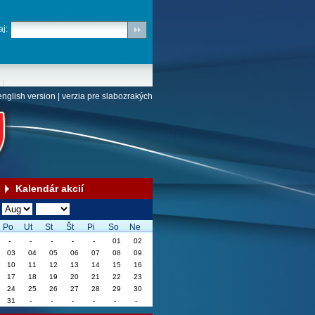
j:
english version
|
verzia pre slabozrakých
Kalendár akcií
Po
Ut
St
Št
Pi
So
Ne