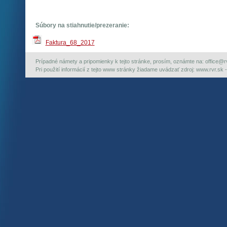
Súbory na stiahnutie/prezeranie:
Faktura_68_2017
Prípadné námety a pripomienky k tejto stránke, prosím, oznámte na: office@rvr.
Pri použití informácií z tejto www stránky žiadame uvádzať zdroj: www.rvr.sk -