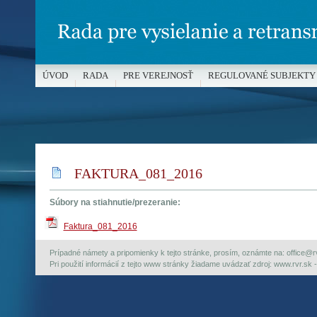
ÚVOD
RADA
PRE VEREJNOSŤ
REGULOVANÉ SUBJEKTY
MÉDIÁ A OCHRANA MALOLETÝCH
FAKTURA_081_2016
Súbory na stiahnutie/prezeranie:
Faktura_081_2016
Prípadné námety a pripomienky k tejto stránke, prosím, oznámte na: office@rvr.
Pri použití informácií z tejto www stránky žiadame uvádzať zdroj: www.rvr.sk -