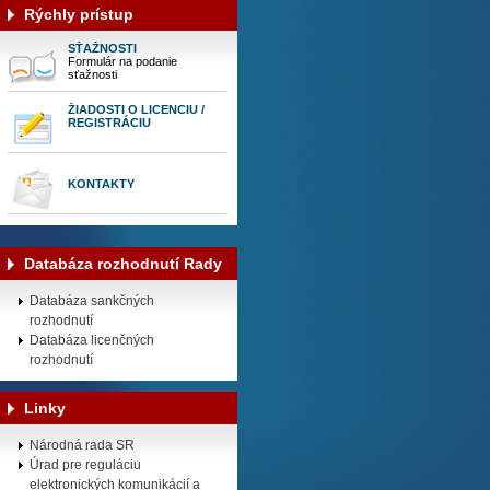
Rýchly prístup
SŤAŽNOSTI
Formulár na podanie
sťažnosti
ŽIADOSTI O LICENCIU /
REGISTRÁCIU
KONTAKTY
Databáza rozhodnutí Rady
Databáza sankčných
rozhodnutí
Databáza licenčných
rozhodnutí
Linky
Národná rada SR
Úrad pre reguláciu
elektronických komunikácií a