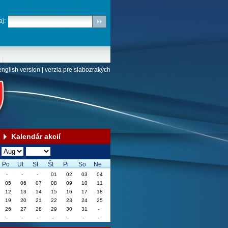
j:
english version
|
verzia pre slabozrakých
Kalendár akcií
Po
Ut
St
Št
Pi
So
Ne