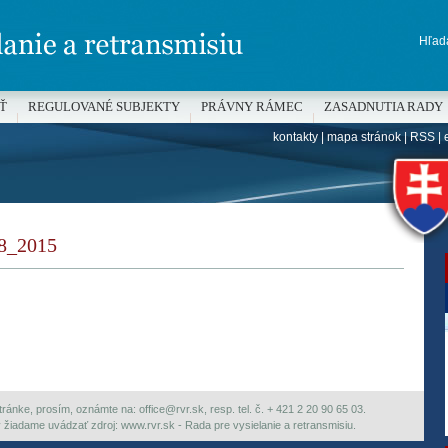
Hľada
Ť
REGULOVANÉ SUBJEKTY
PRÁVNY RÁMEC
ZASADNUTIA RADY
kontakty
|
mapa stránok
|
RSS
|
H
_2015
ránke, prosím, oznámte na: office@rvr.sk, resp. tel. č. + 421 2 20 90 65 03.
ky žiadame uvádzať zdroj: www.rvr.sk - Rada pre vysielanie a retransmisiu.