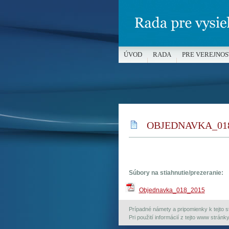
ÚVOD
RADA
PRE VEREJNOS
MÉDIÁ A OCHRANA MALOLETÝC
OBJEDNAVKA_018
Súbory na stiahnutie/prezeranie:
Objednavka_018_2015
Prípadné námety a pripomienky k tejto st
Pri použití informácií z tejto www strán