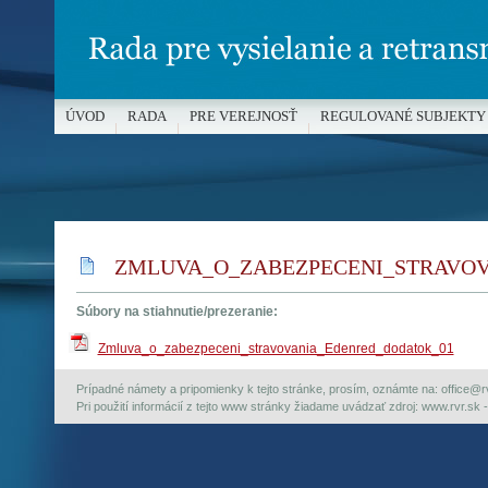
ÚVOD
RADA
PRE VEREJNOSŤ
REGULOVANÉ SUBJEKTY
MÉDIÁ A OCHRANA MALOLETÝCH
ZMLUVA_O_ZABEZPECENI_STRAVO
Súbory na stiahnutie/prezeranie:
Zmluva_o_zabezpeceni_stravovania_Edenred_dodatok_01
Prípadné námety a pripomienky k tejto stránke, prosím, oznámte na: office@rvr.
Pri použití informácií z tejto www stránky žiadame uvádzať zdroj: www.rvr.sk -