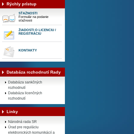
Rýchly prístup
SŤAŽNOSTI
Formulár na podanie
sťažnosti
ŽIADOSTI O LICENCIU /
REGISTRÁCIU
KONTAKTY
Databáza rozhodnutí Rady
Databáza sankčných
rozhodnutí
Databáza licenčných
rozhodnutí
Linky
Národná rada SR
Úrad pre reguláciu
elektronických komunikácií a