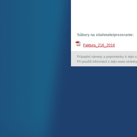
Súbory na stiahnutie/prezeranie:
Faktura_216_2016
Prípadné námety a pripomienky k tejto st
Pri použití informácií z tejto www strán