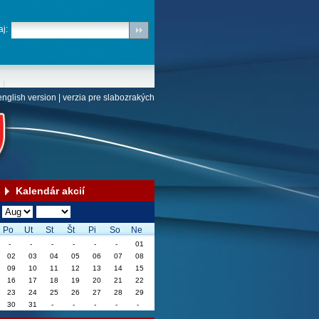
j:
english version
|
verzia pre slabozrakých
Kalendár akcií
Po
Ut
St
Št
Pi
So
Ne