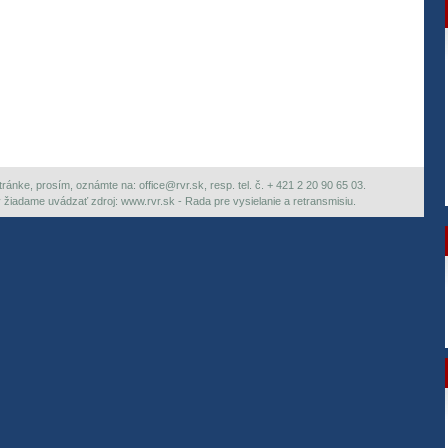
ránke, prosím, oznámte na: office@rvr.sk, resp. tel. č. + 421 2 20 90 65 03.
ky žiadame uvádzať zdroj: www.rvr.sk - Rada pre vysielanie a retransmisiu.