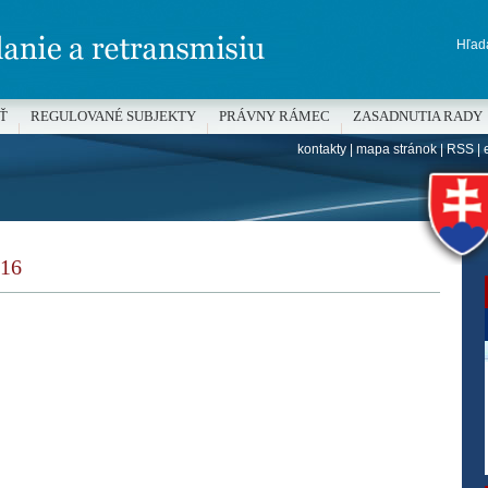
Hľada
Ť
REGULOVANÉ SUBJEKTY
PRÁVNY RÁMEC
ZASADNUTIA RADY
kontakty
|
mapa stránok
|
RSS
|
H
16