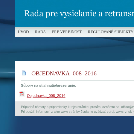
ÚVOD
RADA
PRE VEREJNOSŤ
REGULOVANÉ SUBJEKTY
MÉDIÁ A OCHRANA MALOLETÝCH
OBJEDNAVKA_008_2016
Súbory na stiahnutie/prezeranie:
Objednavka_008_2016
Prípadné námety a pripomienky k tejto stránke, prosím, oznámte na: office@rvr.
Pri použití informácií z tejto www stránky žiadame uvádzať zdroj: www.rvr.sk -