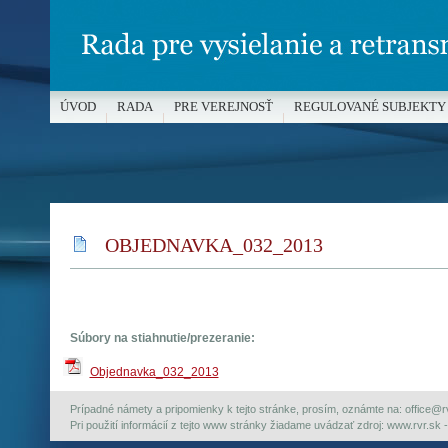
ÚVOD
RADA
PRE VEREJNOSŤ
REGULOVANÉ SUBJEKTY
MÉDIÁ A OCHRANA MALOLETÝCH
OBJEDNAVKA_032_2013
Súbory na stiahnutie/prezeranie:
Objednavka_032_2013
Prípadné námety a pripomienky k tejto stránke, prosím, oznámte na: office@rvr.
Pri použití informácií z tejto www stránky žiadame uvádzať zdroj: www.rvr.sk -