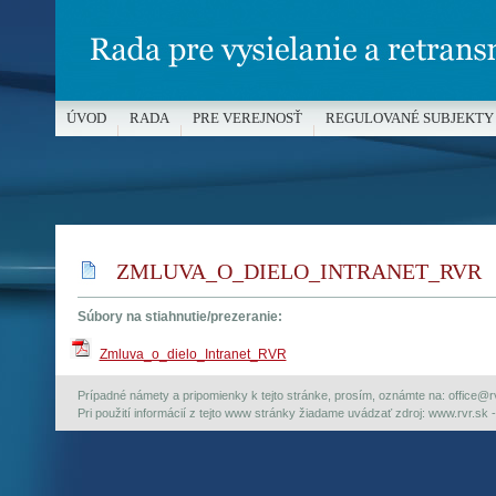
ÚVOD
RADA
PRE VEREJNOSŤ
REGULOVANÉ SUBJEKTY
MÉDIÁ A OCHRANA MALOLETÝCH
ZMLUVA_O_DIELO_INTRANET_RVR
Súbory na stiahnutie/prezeranie:
Zmluva_o_dielo_Intranet_RVR
Prípadné námety a pripomienky k tejto stránke, prosím, oznámte na: office@rvr.
Pri použití informácií z tejto www stránky žiadame uvádzať zdroj: www.rvr.sk -