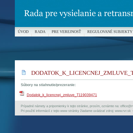
ÚVOD
RADA
PRE VEREJNOSŤ
REGULOVANÉ SUBJEKTY
MÉDIÁ A OCHRANA MALOLETÝCH
DODATOK_K_LICENCNEJ_ZMLUVE_T1
Súbory na stiahnutie/prezeranie:
Dodatok_k_licencnej_zmluve_T119039471
Prípadné námety a pripomienky k tejto stránke, prosím, oznámte na: office@rvr.
Pri použití informácií z tejto www stránky žiadame uvádzať zdroj: www.rvr.sk -