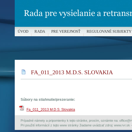
ÚVOD
RADA
PRE VEREJNOSŤ
REGULOVANÉ SUBJEKTY
MÉDIÁ A OCHRANA MALOLETÝCH
FA_011_2013 M.D.S. SLOVAKIA
Súbory na stiahnutie/prezeranie:
Fa_011_2013 M.D.S. Slovakia
Prípadné námety a pripomienky k tejto stránke, prosím, oznámte na: office@rvr.
Pri použití informácií z tejto www stránky žiadame uvádzať zdroj: www.rvr.sk -