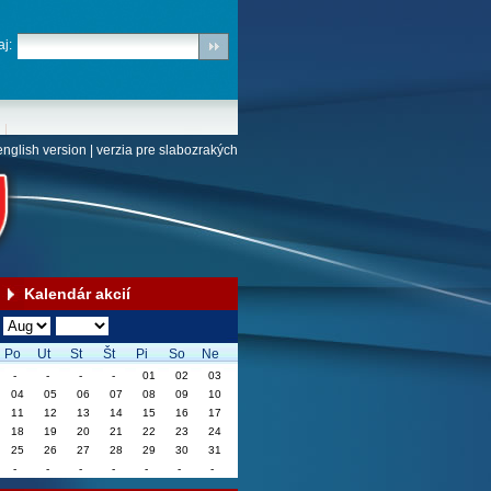
j:
english version
|
verzia pre slabozrakých
Kalendár akcií
Po
Ut
St
Št
Pi
So
Ne