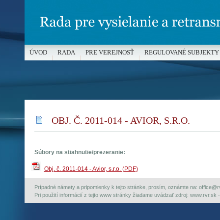
ÚVOD
RADA
PRE VEREJNOSŤ
REGULOVANÉ SUBJEKTY
MÉDIÁ A OCHRANA MALOLETÝCH
OBJ. Č. 2011-014 - AVIOR, S.R.O.
Súbory na stiahnutie/prezeranie:
Obj. č. 2011-014 - Avior, s.r.o. (PDF)
Prípadné námety a pripomienky k tejto stránke, prosím, oznámte na: office@rvr.
Pri použití informácií z tejto www stránky žiadame uvádzať zdroj: www.rvr.sk -