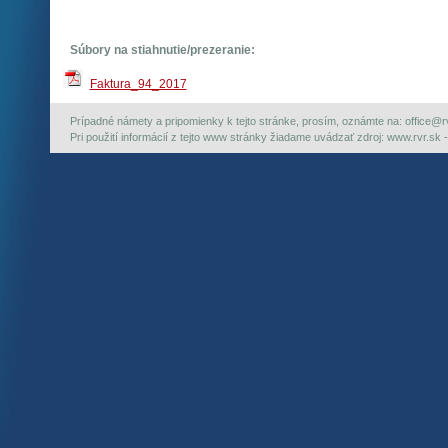
Súbory na stiahnutie/prezeranie:
Faktura_94_2017
Prípadné námety a pripomienky k tejto stránke, prosím, oznámte na: office@rvr.
Pri použití informácií z tejto www stránky žiadame uvádzať zdroj: www.rvr.sk -