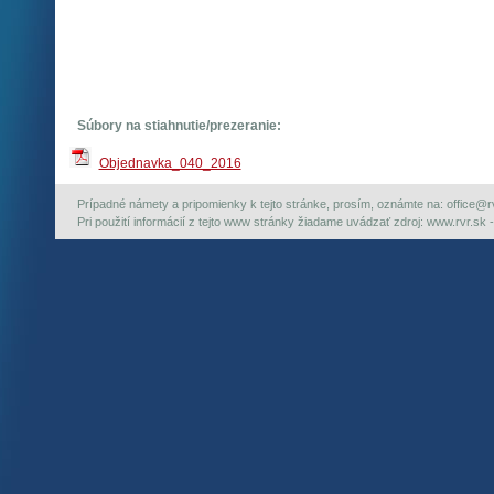
Súbory na stiahnutie/prezeranie:
Objednavka_040_2016
Prípadné námety a pripomienky k tejto stránke, prosím, oznámte na: office@rvr.
Pri použití informácií z tejto www stránky žiadame uvádzať zdroj: www.rvr.sk -