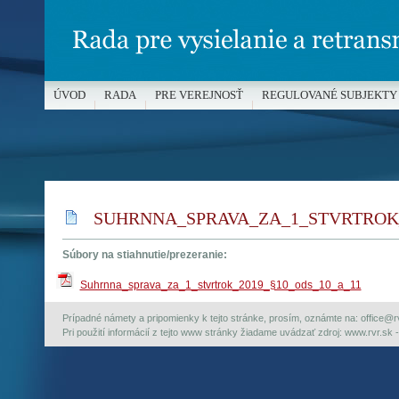
ÚVOD
RADA
PRE VEREJNOSŤ
REGULOVANÉ SUBJEKTY
MÉDIÁ A OCHRANA MALOLETÝCH
SUHRNNA_SPRAVA_ZA_1_STVRTROK_
Súbory na stiahnutie/prezeranie:
Suhrnna_sprava_za_1_stvrtrok_2019_§10_ods_10_a_11
Prípadné námety a pripomienky k tejto stránke, prosím, oznámte na: office@rvr.
Pri použití informácií z tejto www stránky žiadame uvádzať zdroj: www.rvr.sk -