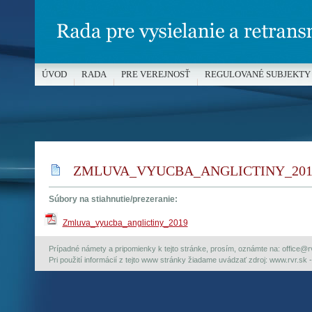
ÚVOD
RADA
PRE VEREJNOSŤ
REGULOVANÉ SUBJEKTY
MÉDIÁ A OCHRANA MALOLETÝCH
ZMLUVA_VYUCBA_ANGLICTINY_201
Súbory na stiahnutie/prezeranie:
Zmluva_vyucba_anglictiny_2019
Prípadné námety a pripomienky k tejto stránke, prosím, oznámte na: office@rvr.
Pri použití informácií z tejto www stránky žiadame uvádzať zdroj: www.rvr.sk -