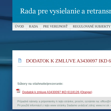
ÚVOD
RADA
PRE VEREJNOSŤ
REGULOVANÉ SUBJEKTY
MÉDIÁ A OCHRANA MALOLETÝCH
DODATOK K ZMLUVE A3430097 IKD 6
Súbory na stiahnutie/prezeranie:
Dodatok k zmluve A3430097 IKD 6118126 (Orange)
Prípadné námety a pripomienky k tejto stránke, prosím, oznámte na: office@rvr.
Pri použití informácií z tejto www stránky žiadame uvádzať zdroj: www.rvr.sk -