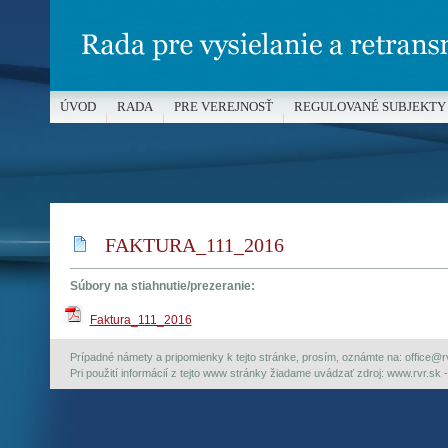
ÚVOD
RADA
PRE VEREJNOSŤ
REGULOVANÉ SUBJEKTY
MÉDIÁ A OCHRANA MALOLETÝCH
FAKTURA_111_2016
Súbory na stiahnutie/prezeranie:
Faktura_111_2016
Prípadné námety a pripomienky k tejto stránke, prosím, oznámte na: office@rvr.
Pri použití informácií z tejto www stránky žiadame uvádzať zdroj: www.rvr.sk -