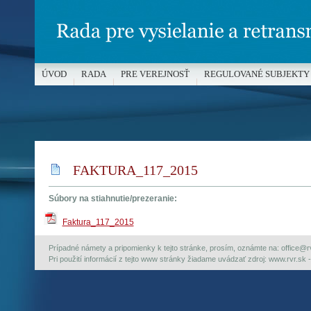
ÚVOD
RADA
PRE VEREJNOSŤ
REGULOVANÉ SUBJEKTY
MÉDIÁ A OCHRANA MALOLETÝCH
FAKTURA_117_2015
Súbory na stiahnutie/prezeranie:
Faktura_117_2015
Prípadné námety a pripomienky k tejto stránke, prosím, oznámte na: office@rvr.
Pri použití informácií z tejto www stránky žiadame uvádzať zdroj: www.rvr.sk -