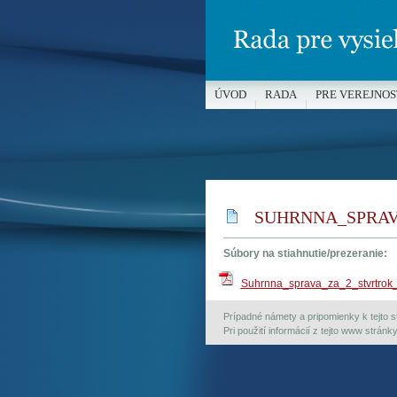
ÚVOD
RADA
PRE VEREJNOS
MÉDIÁ A OCHRANA MALOLETÝC
SUHRNNA_SPRAV
Súbory na stiahnutie/prezeranie:
Suhrnna_sprava_za_2_stvrtrok
Prípadné námety a pripomienky k tejto st
Pri použití informácií z tejto www strán