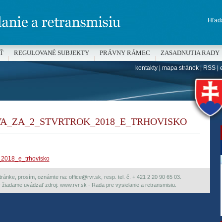
Hľada
Ť
REGULOVANÉ SUBJEKTY
PRÁVNY RÁMEC
ZASADNUTIA RADY
kontakty
|
mapa stránok
|
RSS
|
H
A_ZA_2_STVRTROK_2018_E_TRHOVISKO
_2018_e_trhovisko
ránke, prosím, oznámte na: office@rvr.sk, resp. tel. č. + 421 2 20 90 65 03.
ky žiadame uvádzať zdroj: www.rvr.sk - Rada pre vysielanie a retransmisiu.