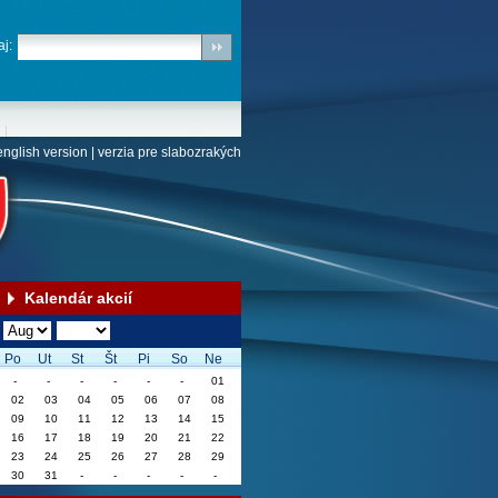
j:
english version
|
verzia pre slabozrakých
Kalendár akcií
Po
Ut
St
Št
Pi
So
Ne