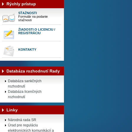
Rýchly prístup
SŤAŽNOSTI
Formulár na podanie
sťažnosti
ŽIADOSTI O LICENCIU /
REGISTRÁCIU
KONTAKTY
Databáza rozhodnutí Rady
Databáza sankčných
rozhodnutí
Databáza licenčných
rozhodnutí
Linky
Národná rada SR
Úrad pre reguláciu
elektronických komunikácií a