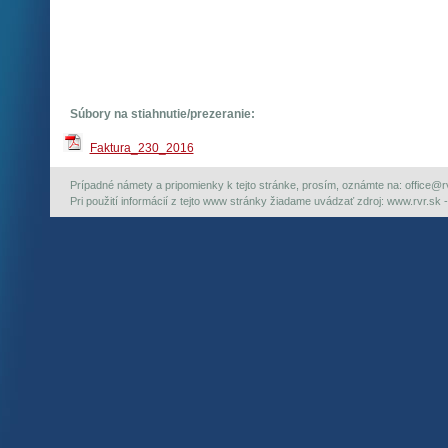
Súbory na stiahnutie/prezeranie:
Faktura_230_2016
Prípadné námety a pripomienky k tejto stránke, prosím, oznámte na: office@rvr.
Pri použití informácií z tejto www stránky žiadame uvádzať zdroj: www.rvr.sk -