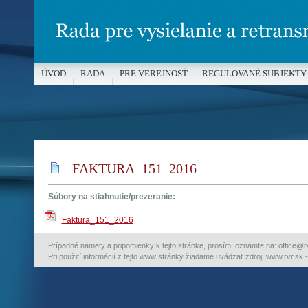
ÚVOD
RADA
PRE VEREJNOSŤ
REGULOVANÉ SUBJEKTY
MÉDIÁ A OCHRANA MALOLETÝCH
FAKTURA_151_2016
Súbory na stiahnutie/prezeranie:
Faktura_151_2016
Prípadné námety a pripomienky k tejto stránke, prosím, oznámte na: office@rvr.
Pri použití informácií z tejto www stránky žiadame uvádzať zdroj: www.rvr.sk -