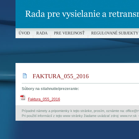
ÚVOD
RADA
PRE VEREJNOSŤ
REGULOVANÉ SUBJEKTY
MÉDIÁ A OCHRANA MALOLETÝCH
FAKTURA_055_2016
Súbory na stiahnutie/prezeranie:
Faktura_055_2016
Prípadné námety a pripomienky k tejto stránke, prosím, oznámte na: office@rvr.
Pri použití informácií z tejto www stránky žiadame uvádzať zdroj: www.rvr.sk -