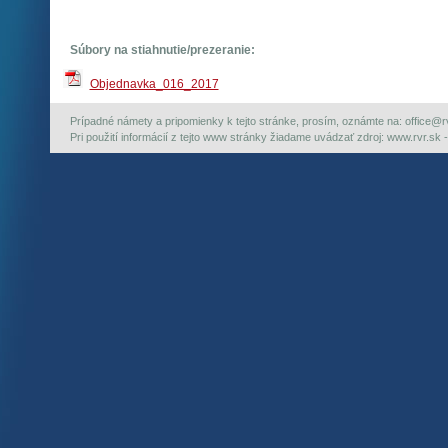
Súbory na stiahnutie/prezeranie:
Objednavka_016_2017
Prípadné námety a pripomienky k tejto stránke, prosím, oznámte na: office@rvr.
Pri použití informácií z tejto www stránky žiadame uvádzať zdroj: www.rvr.sk -