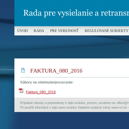
ÚVOD
RADA
PRE VEREJNOSŤ
REGULOVANÉ SUBJEKTY
MÉDIÁ A OCHRANA MALOLETÝCH
FAKTURA_080_2016
Súbory na stiahnutie/prezeranie:
Faktura_080_2016
Prípadné námety a pripomienky k tejto stránke, prosím, oznámte na: office@rvr.
Pri použití informácií z tejto www stránky žiadame uvádzať zdroj: www.rvr.sk -