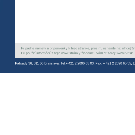
Prípadné námety a pripomienky k tejto stránke, prosím, oznámte na: office@rvr.
Pri použití informácií z tejto www stránky žiadame uvádzať zdroj: www.rvr.sk -
Palisády 36, 811 06 Bratislava, Tel:+ 421 2 2090 65 03, Fax: + 421 2 2090 65 35, E