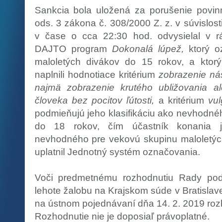
Sankcia bola uložená za porušenie povin
ods. 3 zákona č. 308/2000 Z. z. v súvislost
v čase o cca 22:30 hod. odvysielal v r
DAJTO program
Dokonalá lúpež,
ktorý o
maloletých divákov do 15 rokov, a ktorý
naplnili hodnotiace kritérium
zobrazenie nás
najmä zobrazenie krutého ubližovania ale
človeka bez pocitov ľútosti,
a kritérium
vul
podmieňujú jeho klasifikáciu ako nevhodné
do 18 rokov, čím účastník konania j
nevhodného pre vekovú skupinu maloletýc
uplatnil Jednotný systém označovania.
Voči predmetnému rozhodnutiu Rady poda
lehote žalobu na Krajskom súde v Bratislave
na ústnom pojednávaní dňa 14. 2. 2019 rozh
Rozhodnutie nie je doposiaľ právoplatné.