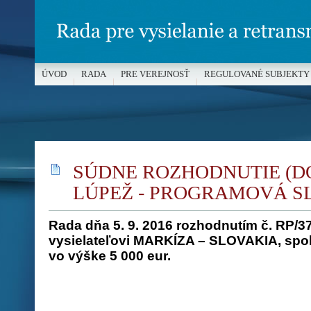
ÚVOD
RADA
PRE VEREJNOSŤ
REGULOVANÉ SUBJEKTY
MÉDIÁ A OCHRANA MALOLETÝCH
SÚDNE ROZHODNUTIE (
LÚPEŽ - PROGRAMOVÁ S
Rada dňa 5. 9. 2016 rozhodnutím č. RP/37
vysielateľovi MARKÍZA – SLOVAKIA, spol. 
vo výške 5 000 eur.