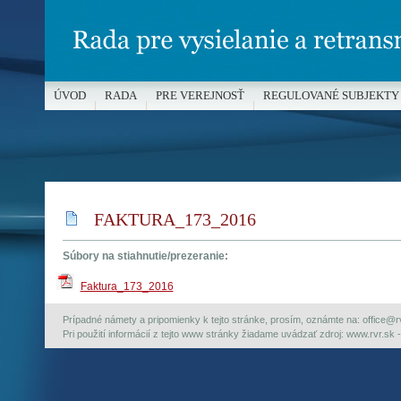
ÚVOD
RADA
PRE VEREJNOSŤ
REGULOVANÉ SUBJEKTY
MÉDIÁ A OCHRANA MALOLETÝCH
FAKTURA_173_2016
Súbory na stiahnutie/prezeranie:
Faktura_173_2016
Prípadné námety a pripomienky k tejto stránke, prosím, oznámte na: office@rvr.
Pri použití informácií z tejto www stránky žiadame uvádzať zdroj: www.rvr.sk -