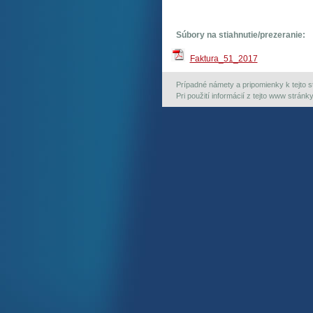
Súbory na stiahnutie/prezeranie:
Faktura_51_2017
Prípadné námety a pripomienky k tejto st
Pri použití informácií z tejto www strán