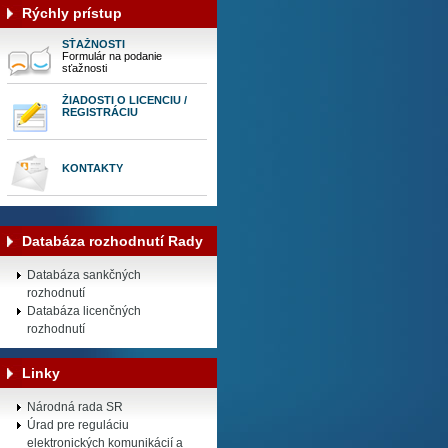
Rýchly prístup
SŤAŽNOSTI
Formulár na podanie
sťažnosti
ŽIADOSTI O LICENCIU /
REGISTRÁCIU
KONTAKTY
Databáza rozhodnutí Rady
Databáza sankčných
rozhodnutí
Databáza licenčných
rozhodnutí
Linky
Národná rada SR
Úrad pre reguláciu
elektronických komunikácií a