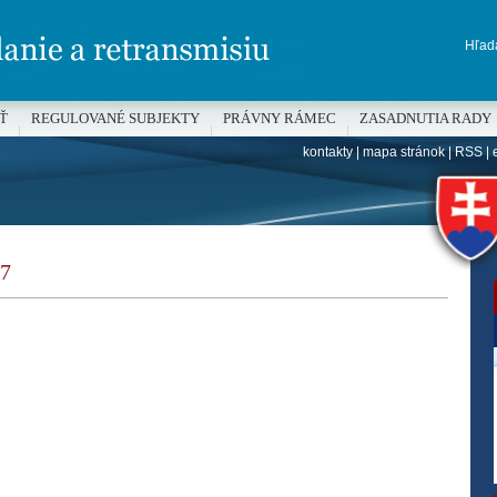
Hľada
Ť
REGULOVANÉ SUBJEKTY
PRÁVNY RÁMEC
ZASADNUTIA RADY
kontakty
|
mapa stránok
|
RSS
|
H
7