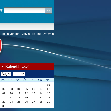
j:
english version
|
verzia pre slabozrakých
Kalendár akcií
Po
Ut
St
Št
Pi
So
Ne