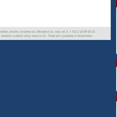
ránke, prosím, oznámte na: office@rvr.sk, resp. tel. č. + 421 2 20 90 65 03.
ky žiadame uvádzať zdroj: www.rvr.sk - Rada pre vysielanie a retransmisiu.