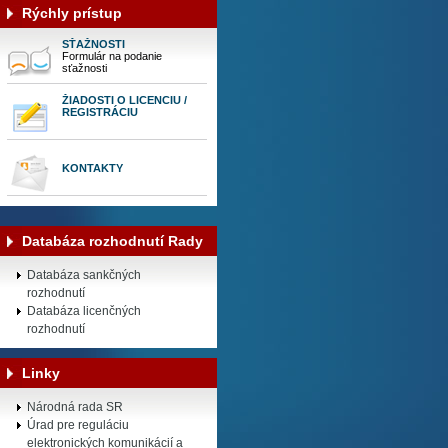
Rýchly prístup
SŤAŽNOSTI
Formulár na podanie
sťažnosti
ŽIADOSTI O LICENCIU /
REGISTRÁCIU
KONTAKTY
Databáza rozhodnutí Rady
Databáza sankčných
rozhodnutí
Databáza licenčných
rozhodnutí
Linky
Národná rada SR
Úrad pre reguláciu
elektronických komunikácií a