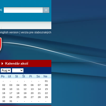
j:
english version
|
verzia pre slabozrakých
Kalendár akcií
Po
Ut
St
Št
Pi
So
Ne