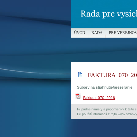
ÚVOD
RADA
PRE VEREJNOS
MÉDIÁ A OCHRANA MALOLETÝC
FAKTURA_070_20
Súbory na stiahnutie/prezeranie:
Faktura_070_2016
Prípadné námety a pripomienky k tejto st
Pri použití informácií z tejto www strán