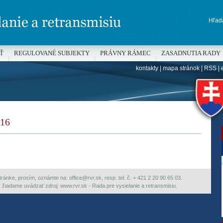
Hľada
Ť
REGULOVANÉ SUBJEKTY
PRÁVNY RÁMEC
ZASADNUTIA RADY
kontakty
|
mapa stránok
|
RSS
|
H
16
ránke, prosím, oznámte na: office@rvr.sk, resp. tel. č. + 421 2 20 90 65 03.
ky žiadame uvádzať zdroj: www.rvr.sk - Rada pre vysielanie a retransmisiu.