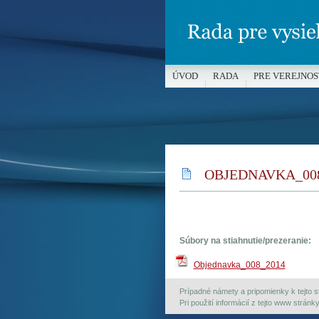
ÚVOD
RADA
PRE VEREJNOS
MÉDIÁ A OCHRANA MALOLETÝC
OBJEDNAVKA_008
Súbory na stiahnutie/prezeranie:
Objednavka_008_2014
Prípadné námety a pripomienky k tejto st
Pri použití informácií z tejto www strán