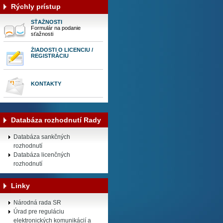
Rýchly prístup
SŤAŽNOSTI
Formulár na podanie
sťažnosti
ŽIADOSTI O LICENCIU /
REGISTRÁCIU
KONTAKTY
Databáza rozhodnutí Rady
Databáza sankčných
rozhodnutí
Databáza licenčných
rozhodnutí
Linky
Národná rada SR
Úrad pre reguláciu
elektronických komunikácií a