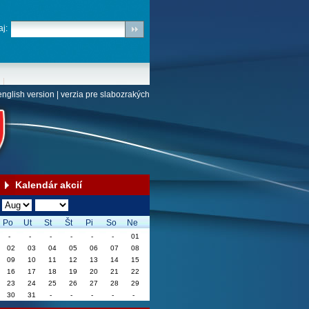
j:
english version
|
verzia pre slabozrakých
Kalendár akcií
Po
Ut
St
Št
Pi
So
Ne