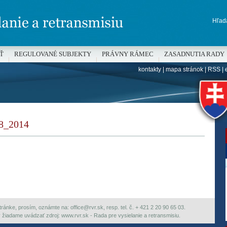
Hľada
Ť
REGULOVANÉ SUBJEKTY
PRÁVNY RÁMEC
ZASADNUTIA RADY
kontakty
|
mapa stránok
|
RSS
|
H
_2014
ránke, prosím, oznámte na: office@rvr.sk, resp. tel. č. + 421 2 20 90 65 03.
ky žiadame uvádzať zdroj: www.rvr.sk - Rada pre vysielanie a retransmisiu.