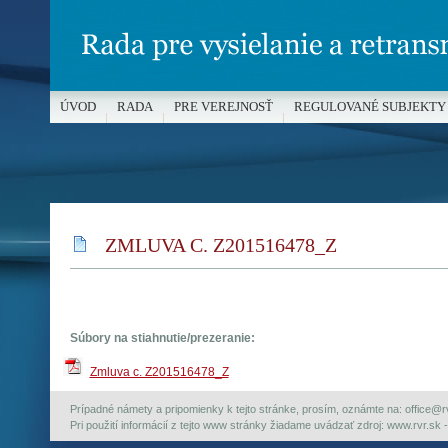
ÚVOD
RADA
PRE VEREJNOSŤ
REGULOVANÉ SUBJEKTY
MÉDIÁ A OCHRANA MALOLETÝCH
ZMLUVA C. Z201516478_Z
Súbory na stiahnutie/prezeranie:
Zmluva c. Z201516478_Z
Prípadné námety a pripomienky k tejto stránke, prosím, oznámte na: office@rvr.
Pri použití informácií z tejto www stránky žiadame uvádzať zdroj: www.rvr.sk -