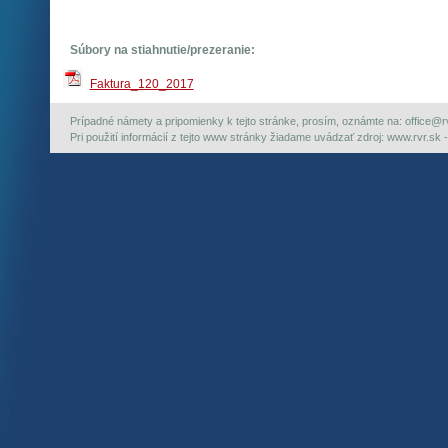
Súbory na stiahnutie/prezeranie:
Faktura_120_2017
Prípadné námety a pripomienky k tejto stránke, prosím, oznámte na: office@rvr.
Pri použití informácií z tejto www stránky žiadame uvádzať zdroj: www.rvr.sk -