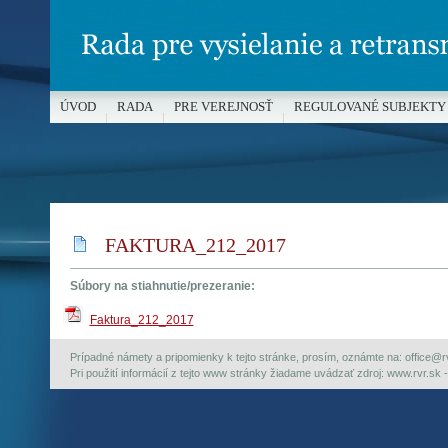
ÚVOD
RADA
PRE VEREJNOSŤ
REGULOVANÉ SUBJEKTY
MÉDIÁ A OCHRANA MALOLETÝCH
FAKTURA_212_2017
Súbory na stiahnutie/prezeranie:
Faktura_212_2017
Prípadné námety a pripomienky k tejto stránke, prosím, oznámte na: office@rvr.
Pri použití informácií z tejto www stránky žiadame uvádzať zdroj: www.rvr.sk -