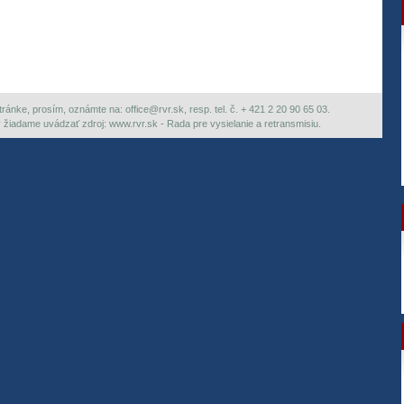
ránke, prosím, oznámte na: office@rvr.sk, resp. tel. č. + 421 2 20 90 65 03.
ky žiadame uvádzať zdroj: www.rvr.sk - Rada pre vysielanie a retransmisiu.