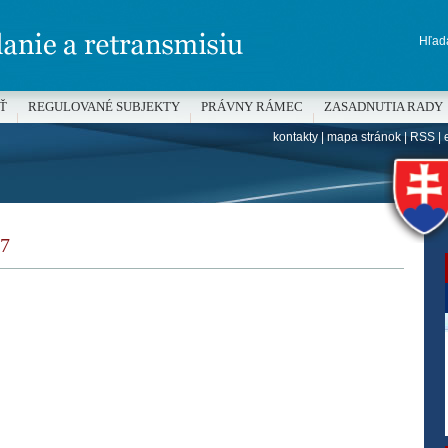
Hľada
Ť
REGULOVANÉ SUBJEKTY
PRÁVNY RÁMEC
ZASADNUTIA RADY
kontakty
|
mapa stránok
|
RSS
|
H
7