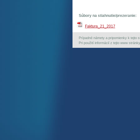
Súbory na stiahnutie/prezeranie:
Faktura_21_2017
Prípadné námety a pripomienky k tejto st
Pri použití informácií z tejto www strán