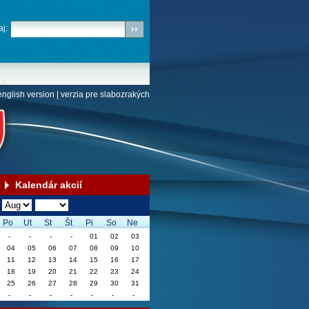
j:
english version
|
verzia pre slabozrakých
Kalendár akcií
Po
Ut
St
Št
Pi
So
Ne