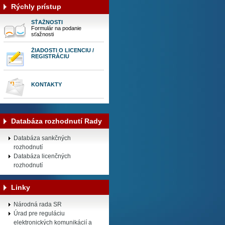
Rýchly prístup
SŤAŽNOSTI
Formulár na podanie
sťažnosti
ŽIADOSTI O LICENCIU /
REGISTRÁCIU
KONTAKTY
Databáza rozhodnutí Rady
Databáza sankčných
rozhodnutí
Databáza licenčných
rozhodnutí
Linky
Národná rada SR
Úrad pre reguláciu
elektronických komunikácií a