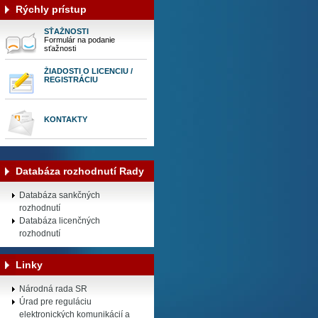
Rýchly prístup
SŤAŽNOSTI
Formulár na podanie
sťažnosti
ŽIADOSTI O LICENCIU /
REGISTRÁCIU
KONTAKTY
Databáza rozhodnutí Rady
Databáza sankčných
rozhodnutí
Databáza licenčných
rozhodnutí
Linky
Národná rada SR
Úrad pre reguláciu
elektronických komunikácií a