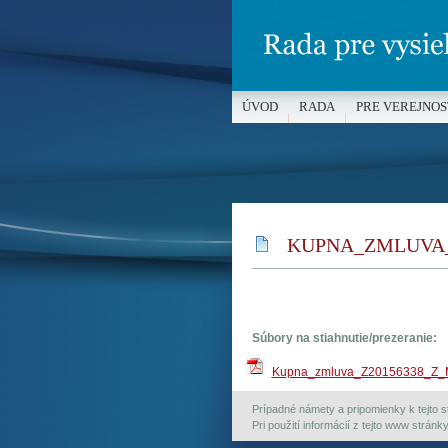
ÚVOD
RADA
PRE VEREJNOS
MÉDIÁ A OCHRANA MALOLETÝC
KUPNA_ZMLUVA_
Súbory na stiahnutie/prezeranie:
Kupna_zmluva_Z20156338_Z
Prípadné námety a pripomienky k tejto st
Pri použití informácií z tejto www strán