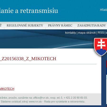
Hľada
Ť
REGULOVANÉ SUBJEKTY
PRÁVNY RÁMEC
ZASADNUTIA RADY
kontakty
|
mapa stránok
|
RSS
|
H
Z20156338_Z_MIKOTECH
_MIKOTECH
ránke, prosím, oznámte na: office@rvr.sk, resp. tel. č. + 421 2 20 90 65 03.
ky žiadame uvádzať zdroj: www.rvr.sk - Rada pre vysielanie a retransmisiu.