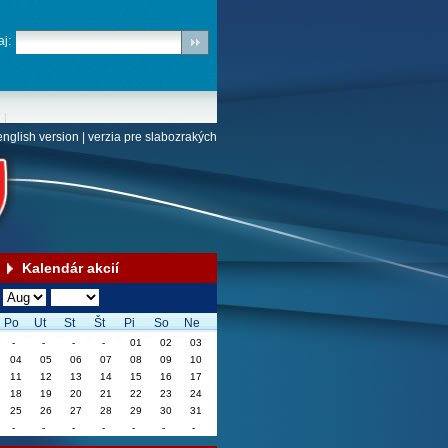
j:
english version
|
verzia pre slabozrakých
Kalendár akcií
Po
Ut
St
Št
Pi
So
Ne