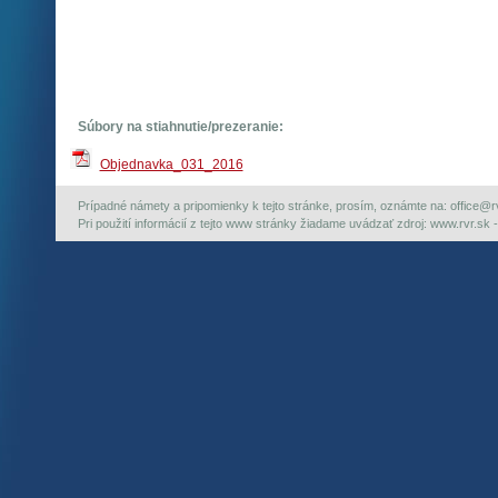
Súbory na stiahnutie/prezeranie:
Objednavka_031_2016
Prípadné námety a pripomienky k tejto stránke, prosím, oznámte na: office@rvr.
Pri použití informácií z tejto www stránky žiadame uvádzať zdroj: www.rvr.sk -