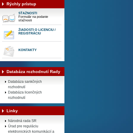
Rýchly prístup
SŤAŽNOSTI
Formulár na podanie
sťažnosti
ŽIADOSTI O LICENCIU /
REGISTRÁCIU
KONTAKTY
Databáza rozhodnutí Rady
Databáza sankčných
rozhodnutí
Databáza licenčných
rozhodnutí
Linky
Národná rada SR
Úrad pre reguláciu
elektronických komunikácií a