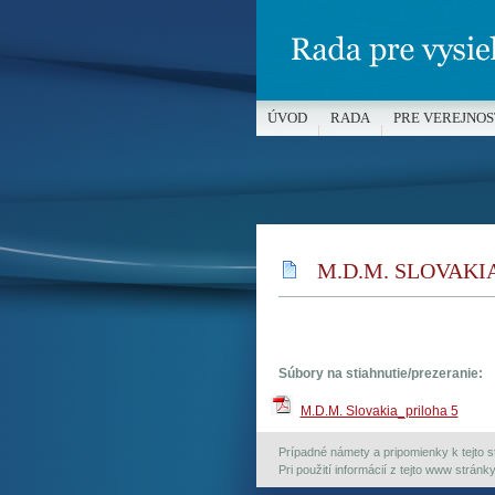
ÚVOD
RADA
PRE VEREJNOS
MÉDIÁ A OCHRANA MALOLETÝC
M.D.M. SLOVAKI
Súbory na stiahnutie/prezeranie:
M.D.M. Slovakia_priloha 5
Prípadné námety a pripomienky k tejto st
Pri použití informácií z tejto www strán