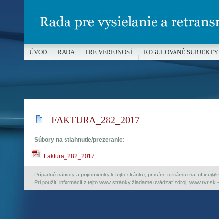
ÚVOD
RADA
PRE VEREJNOSŤ
REGULOVANÉ SUBJEKTY
MÉDIÁ A OCHRANA MALOLETÝCH
FAKTURA_282_2017
Súbory na stiahnutie/prezeranie:
Faktura_282_2017
Prípadné námety a pripomienky k tejto stránke, prosím, oznámte na: office@rvr.
Pri použití informácií z tejto www stránky žiadame uvádzať zdroj: www.rvr.sk -