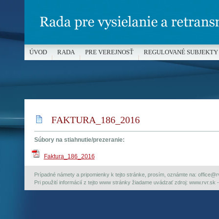
ÚVOD
RADA
PRE VEREJNOSŤ
REGULOVANÉ SUBJEKTY
MÉDIÁ A OCHRANA MALOLETÝCH
FAKTURA_186_2016
Súbory na stiahnutie/prezeranie:
Faktura_186_2016
Prípadné námety a pripomienky k tejto stránke, prosím, oznámte na: office@rvr.
Pri použití informácií z tejto www stránky žiadame uvádzať zdroj: www.rvr.sk -