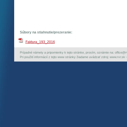
Súbory na stiahnutie/prezeranie:
Faktura_193_2016
Prípadné námety a pripomienky k tejto stránke, prosím, oznámte na: office@rvr.
Pri použití informácií z tejto www stránky žiadame uvádzať zdroj: www.rvr.sk -