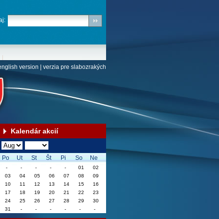
j:
english version
|
verzia pre slabozrakých
Kalendár akcií
Po
Ut
St
Št
Pi
So
Ne