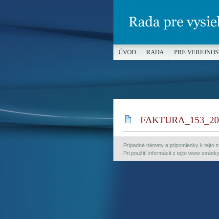
ÚVOD
RADA
PRE VEREJNOS
MÉDIÁ A OCHRANA MALOLETÝC
FAKTURA_153_20
Prípadné námety a pripomienky k tejto st
Pri použití informácií z tejto www strán