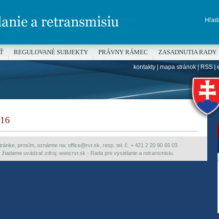
Hľada
Ť
REGULOVANÉ SUBJEKTY
PRÁVNY RÁMEC
ZASADNUTIA RADY
kontakty
|
mapa stránok
|
RSS
|
H
16
ránke, prosím, oznámte na: office@rvr.sk, resp. tel. č. + 421 2 20 90 65 03.
ky žiadame uvádzať zdroj: www.rvr.sk - Rada pre vysielanie a retransmisiu.