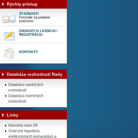
Rýchly prístup
SŤAŽNOSTI
Formulár na podanie
sťažnosti
ŽIADOSTI O LICENCIU /
REGISTRÁCIU
KONTAKTY
Databáza rozhodnutí Rady
Databáza sankčných
rozhodnutí
Databáza licenčných
rozhodnutí
Linky
Národná rada SR
Úrad pre reguláciu
elektronických komunikácií a